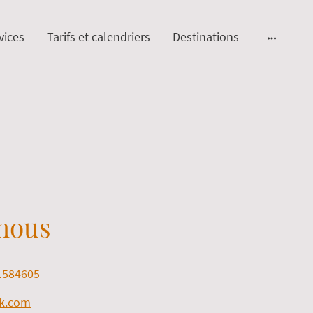
vices
Tarifs et calendriers
Destinations
nous
1584605
ok.com