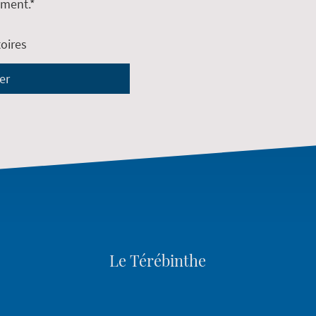
ment.*
oires
er
Le Térébinthe