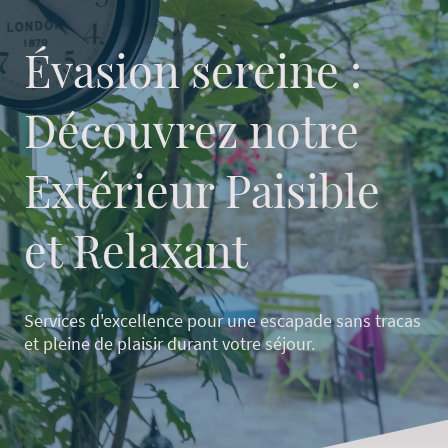
Évasion sereine :
Découvrez notre
Extérieur Paisible
et Relaxant
Services d'excellence pour une escapade sans tracas
et pleine de plaisir durant votre séjour.